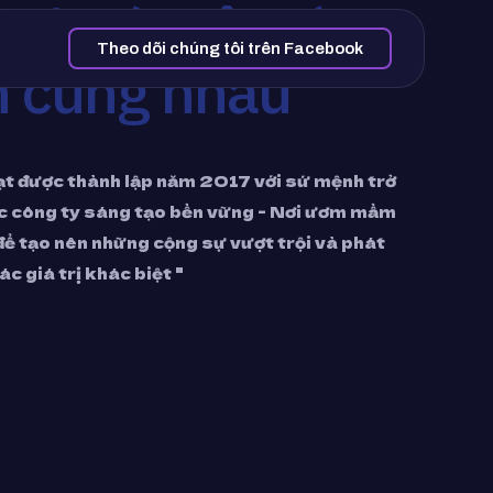
 sẽ có một hành
Theo dõi chúng tôi trên Facebook
h cùng nhau
t được thành lập năm 2017 với sứ mệnh trở
ác công ty sáng tạo bền vững - Nơi ươm mầm
để tạo nên những cộng sự vượt trội và phát
c giá trị khác biệt "