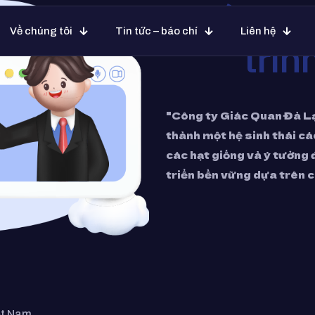
Chúng ta
Về chúng tôi
Tin tức – báo chí
Liên hệ
trìn
"Công ty Giác Quan Đà Lạ
thành một hệ sinh thái c
các hạt giống và ý tưởng 
triển bền vững dựa trên cá
ệt Nam