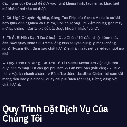
đặc trưng của Đà Lạt để đưa vào từng khung hình, tạo nên sự khác biệt
mà không nơi nào có được.
2. Đội Ngũ Chuyên Nghiệp, Sáng Tạo
Ekip của Sense Media là sự kết
hợp giữa kinh nghiệm và sức trẻ, luôn chủ động tìm kiếm những góc máy
mới lạ, không ngại lăn xả để bắt được khoảnh khắc “vàng”.
3. Thiết Bị Hiện Đại, Tiêu Chuẩn Cao
Chúng tôi đầu tư hệ thống máy
ảnh, máy quay phim full-frame, ống kính chuyên dụng, gimbal chống
rung, flycam 4K… đảm bảo chất lượng hình ảnh sắc nét và video mượt mà
nhất.
4. Quy Trình Rõ Ràng, Chi Phí Tối Ưu
Sense Media làm việc dựa trên
quy trình rõ ràng: Tư vấn gói phù hợp -> Lên kịch bản (nếu cần) -> Thực
thi -> Hậu kỳ nhanh chóng -> Bàn giao đúng deadline. Chúng tôi cam kết
mang đến báo giá dịch vụ quay chụp sự kiện tốt nhất, tương xứng với
chất lượng.
Quy Trình Đặt Dịch Vụ Của
Chúng Tôi