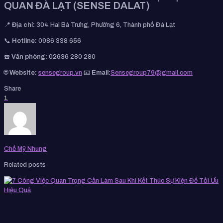
QUAN ĐÀ LẠT (SENSE DALAT)
📍
Địa chỉ:
304 Hai Bà Trưng, Phường 6, Thành phố Đà Lạt
📞
Hotline:
0986 338 656
☎️
Văn phòng:
02636 280 280
🌐
Website:
sensegroup.vn
📧
Email:
Sensegroup79@gmail.com
Share
1
Chế Mỹ Nhung
Related posts