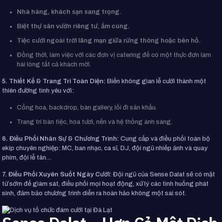
Nhà hàng, khách sạn sang trọng.
Biệt thự sân vườn riêng tư, ấm cúng.
Tiệc cưới ngoài trời lãng mạn giữa rừng thông hoặc bên hồ.
Đồng thời, làm việc với các đơn vị catering để có một thực đơn làm
hài lòng tất cả khách mời.
5. Thiết Kế & Trang Trí Toàn Diện:
Biến không gian lễ cưới thành một
thiên đường tình yêu với:
Cổng hoa, backdrop, bàn gallery, lối đi sân khấu.
Trang trí bàn tiệc, hoa tươi, nến và hệ thống ánh sáng.
6. Điều Phối Nhân Sự & Chương Trình:
Cung cấp và điều phối toàn bộ
ekip chuyên nghiệp: MC, ban nhạc, ca sĩ, DJ, đội ngũ nhiếp ảnh và quay
phim, đội lễ tân…
7. Điều Phối Xuyên Suốt Ngày Cưới:
Đội ngũ của Sense Dalat sẽ có mặt
từ sớm để giám sát, điều phối mọi hoạt động, xử lý các tình huống phát
sinh, đảm bảo chương trình diễn ra hoàn hảo không một sai sót.