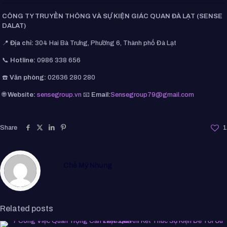
CÔNG TY TRUYỀN THÔNG VÀ SỰ KIỆN GIÁC QUAN ĐÀ LẠT (SENSE
DALAT)
📍
Địa chỉ:
304 Hai Bà Trưng, Phường 6, Thành phố Đà Lạt
📞
Hotline:
0986 338 656
☎️
Văn phòng:
02636 280 280
🌐
Website:
sensegroup.vn
📧
Email:
Sensegroup79@gmail.com
Share
1
Chế Mỹ Nhung
Related posts