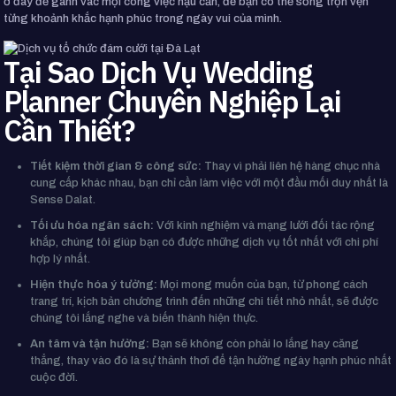
ở đây để gánh vác mọi công việc hậu cần, để bạn có thể sống trọn vẹn
từng khoảnh khắc hạnh phúc trong ngày vui của mình.
Tại Sao Dịch Vụ Wedding
Planner Chuyên Nghiệp Lại
Cần Thiết?
Tiết kiệm thời gian & công sức:
Thay vì phải liên hệ hàng chục nhà
cung cấp khác nhau, bạn chỉ cần làm việc với một đầu mối duy nhất là
Sense Dalat.
Tối ưu hóa ngân sách:
Với kinh nghiệm và mạng lưới đối tác rộng
khắp, chúng tôi giúp bạn có được những dịch vụ tốt nhất với chi phí
hợp lý nhất.
Hiện thực hóa ý tưởng:
Mọi mong muốn của bạn, từ phong cách
trang trí, kịch bản chương trình đến những chi tiết nhỏ nhất, sẽ được
chúng tôi lắng nghe và biến thành hiện thực.
An tâm và tận hưởng:
Bạn sẽ không còn phải lo lắng hay căng
thẳng, thay vào đó là sự thảnh thơi để tận hưởng ngày hạnh phúc nhất
cuộc đời.