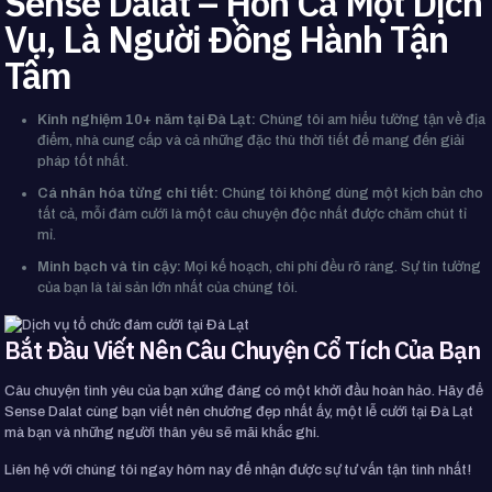
Sense Dalat – Hơn Cả Một Dịch
Vụ, Là Người Đồng Hành Tận
Tâm
Kinh nghiệm 10+ năm tại Đà Lạt:
Chúng tôi am hiểu tường tận về địa
điểm, nhà cung cấp và cả những đặc thù thời tiết để mang đến giải
pháp tốt nhất.
Cá nhân hóa từng chi tiết:
Chúng tôi không dùng một kịch bản cho
tất cả, mỗi đám cưới là một câu chuyện độc nhất được chăm chút tỉ
mỉ.
Minh bạch và tin cậy:
Mọi kế hoạch, chi phí đều rõ ràng. Sự tin tưởng
của bạn là tài sản lớn nhất của chúng tôi.
Bắt Đầu Viết Nên Câu Chuyện Cổ Tích Của Bạn
Câu chuyện tình yêu của bạn xứng đáng có một khởi đầu hoàn hảo. Hãy để
Sense Dalat cùng bạn viết nên chương đẹp nhất ấy, một lễ cưới tại Đà Lạt
mà bạn và những người thân yêu sẽ mãi khắc ghi.
Liên hệ với chúng tôi ngay hôm nay để nhận được sự tư vấn tận tình nhất!