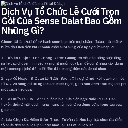
Dịch Vụ Tổ Chức Lễ Cưới Trọn
Gói Của Sense Dalat Bao Gồm
Những Gì?
Chúng tôi là người đồng hành cùng bạn trên mọi chặng đường, từ những
bước đầu tiên đến khi khoảnh khắc cuối cùng của ngày cưới khép lại.
1. Tư Vấn & Định Hình Phong Cách:
Chúng tôi bắt đầu bằng việc lắng
nghe câu chuyện tình yêu và mong muốn của bạn để cùng nhau xây dựng
một concept (chủ đề) cưới độc đáo, mang đậm dấu ấn cá nhân.
2. Lập Kế Hoạch & Quản Lý Ngân Sách:
Xây dựng một kế hoạch chi tiết
từ A-Z và bảng dự trù ngân sách minh bạch, giúp bạn kiểm soát mọi chi phí
một cách hiệu quả.
3. Tổ Chức Lễ Gia Tiên:
Chuẩn bị và thực hiện nghi thức Lễ Gia Tiên
truyền thống một cách trang trọng, ấm cúng và đúng với phong tục của
gia đình.
4. Lựa Chọn Địa Điểm & Ẩm Thực:
Tư vấn và giúp bạn lựa chọn địa điểm
tổ chức tiệc chiêu đãi phù hợp nhất tại Đà Lạt, dù đó là: