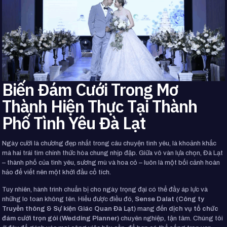
Biến Đám Cưới Trong Mơ
Thành Hiện Thực Tại Thành
Phố Tình Yêu Đà Lạt
Ngày cưới là chương đẹp nhất trong câu chuyện tình yêu, là khoảnh khắc
mà hai trái tim chính thức hòa chung nhịp đập. Giữa vô vàn lựa chọn, Đà Lạt
– thành phố của tình yêu, sương mù và hoa cỏ – luôn là một bối cảnh hoàn
hảo để viết nên một khởi đầu cổ tích.
Tuy nhiên, hành trình chuẩn bị cho ngày trọng đại có thể đầy áp lực và
những lo toan không tên. Hiểu được điều đó,
Sense Dalat (Công ty
Truyền thông & Sự kiện Giác Quan Đà Lạt)
mang đến
dịch vụ tổ chức
đám cưới trọn gói (Wedding Planner)
chuyên nghiệp, tận tâm. Chúng tôi