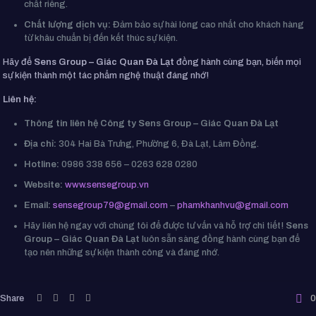
chất riêng.
Chất lượng dịch vụ:
Đảm bảo sự hài lòng cao nhất cho khách hàng
từ khâu chuẩn bị đến kết thúc sự kiện.
Hãy để
Sens Group – Giác Quan Đà Lạt
đồng hành cùng bạn, biến mọi
sự kiện thành một tác phẩm nghệ thuật đáng nhớ!
Liên hệ:
Thông tin liên hệ Công ty Sens Group – Giác Quan Đà Lạt
Địa chỉ:
304 Hai Bà Trưng, Phường 6, Đà Lạt, Lâm Đồng.
Hotline:
0986 338 656 – 0263 628 0280
Website:
www.sensegroup.vn
Email:
sensegroup79@gmail.com
–
phamkhanhvu@gmail.com
Hãy liên hệ ngay với chúng tôi để được tư vấn và hỗ trợ chi tiết!
Sens
Group – Giác Quan Đà Lạt
luôn sẵn sàng đồng hành cùng bạn để
tạo nên những sự kiện thành công và đáng nhớ.
Share
0