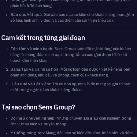
Đánh giá hiệu quả:
Tổ chức họp tổng kết nội bộ và thu thập ý kiến
phản hồi từ khách hàng.
Báo cáo kết quả:
Gửi báo cáo sau sự kiện cho khách hàng, bao gồm
số liệu, hình ảnh, video, và các điểm cần cải thiện (nếu có).
Cam kết trong từng giai đoạn
Tận tâm và minh bạch:
Sens Group luôn đặt sự hài lòng của khách
hàng lên hàng đầu, minh bạch trong tất cả các giai đoạn từ lên kế
hoạch đến triển khai.
Sáng tạo và cá nhân hóa:
Mỗi sự kiện đều được thiết kế riêng biệt,
phản ánh đúng nhu cầu và phong cách của khách hàng.
Hiệu quả và tiết kiệm:
Tối ưu hóa nguồn lực để mang lại giá trị cao
nhất trong ngân sách khách hàng đưa ra.
Tại sao chọn Sens Group?
Đội ngũ chuyên nghiệp:
Những chuyên gia giàu kinh nghiệm trong
lĩnh vực sự kiện và truyền thông.
Ý tưởng sáng tạo:
Mang đến các sự kiện độc đáo, khác biệt và đậm