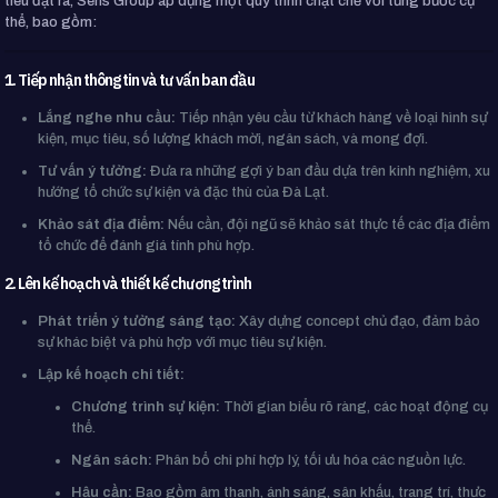
tiêu đặt ra, Sens Group áp dụng một quy trình chặt chẽ với từng bước cụ
thể, bao gồm:
1. Tiếp nhận thông tin và tư vấn ban đầu
Lắng nghe nhu cầu:
Tiếp nhận yêu cầu từ khách hàng về loại hình sự
kiện, mục tiêu, số lượng khách mời, ngân sách, và mong đợi.
Tư vấn ý tưởng:
Đưa ra những gợi ý ban đầu dựa trên kinh nghiệm, xu
hướng tổ chức sự kiện và đặc thù của Đà Lạt.
Khảo sát địa điểm:
Nếu cần, đội ngũ sẽ khảo sát thực tế các địa điểm
tổ chức để đánh giá tính phù hợp.
2. Lên kế hoạch và thiết kế chương trình
Phát triển ý tưởng sáng tạo:
Xây dựng concept chủ đạo, đảm bảo
sự khác biệt và phù hợp với mục tiêu sự kiện.
Lập kế hoạch chi tiết:
Chương trình sự kiện:
Thời gian biểu rõ ràng, các hoạt động cụ
thể.
Ngân sách:
Phân bổ chi phí hợp lý, tối ưu hóa các nguồn lực.
Hậu cần:
Bao gồm âm thanh, ánh sáng, sân khấu, trang trí, thực