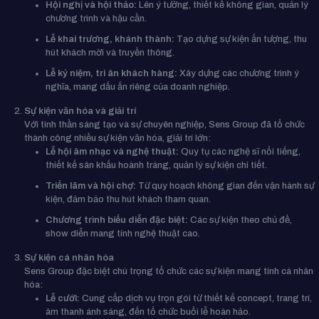
Hội nghị và hội thảo:
Lên ý tưởng, thiết kế không gian, quản lý
chương trình và hậu cần.
Lễ khai trương, khánh thành:
Tạo dựng sự kiện ấn tượng, thu
hút khách mời và truyền thông.
Lễ kỷ niệm, tri ân khách hàng:
Xây dựng các chương trình ý
nghĩa, mang dấu ấn riêng của doanh nghiệp.
Sự kiện văn hóa và giải trí
Với tinh thần sáng tạo và sự chuyên nghiệp, Sens Group đã tổ chức
thành công nhiều sự kiện văn hóa, giải trí lớn:
Lễ hội âm nhạc và nghệ thuật:
Quy tụ các nghệ sĩ nổi tiếng,
thiết kế sân khấu hoành tráng, quản lý sự kiện chi tiết.
Triển lãm và hội chợ:
Từ quy hoạch không gian đến vận hành sự
kiện, đảm bảo thu hút khách tham quan.
Chương trình biểu diễn đặc biệt:
Các sự kiện theo chủ đề,
show diễn mang tính nghệ thuật cao.
Sự kiện cá nhân hóa
Sens Group đặc biệt chú trọng tổ chức các sự kiện mang tính cá nhân
hóa:
Lễ cưới:
Cung cấp dịch vụ trọn gói từ thiết kế concept, trang trí,
âm thanh ánh sáng, đến tổ chức buổi lễ hoàn hảo.